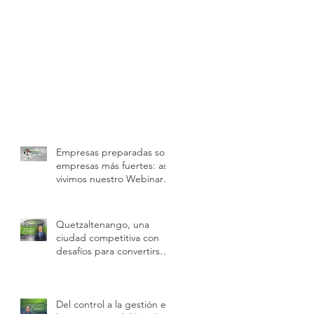
Empresas preparadas son
empresas más fuertes: así
vivimos nuestro Webinar
sobre buenas prácticas
laborales e inspecciones
de trabajo
Quetzaltenango, una
ciudad competitiva con
desafíos para convertirse
en motor económico
regional.
Del control a la gestión en