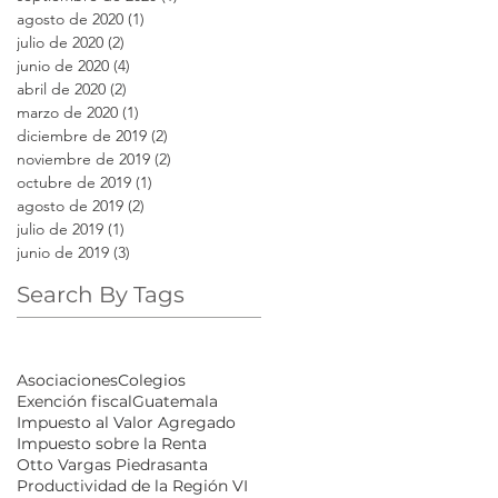
agosto de 2020
(1)
1 entrada
julio de 2020
(2)
2 entradas
junio de 2020
(4)
4 entradas
abril de 2020
(2)
2 entradas
marzo de 2020
(1)
1 entrada
diciembre de 2019
(2)
2 entradas
noviembre de 2019
(2)
2 entradas
octubre de 2019
(1)
1 entrada
agosto de 2019
(2)
2 entradas
julio de 2019
(1)
1 entrada
junio de 2019
(3)
3 entradas
Search By Tags
Asociaciones
Colegios
Exención fiscal
Guatemala
Impuesto al Valor Agregado
Impuesto sobre la Renta
Otto Vargas Piedrasanta
Productividad de la Región VI