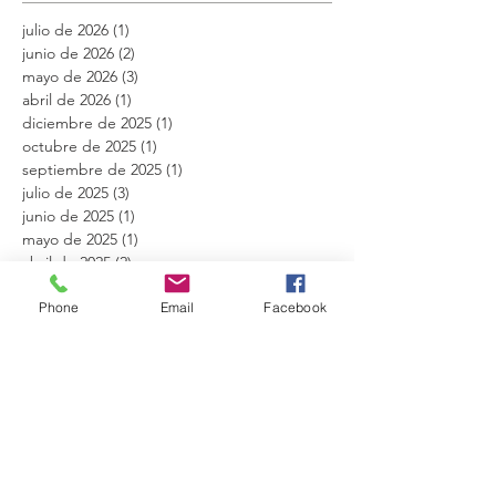
julio de 2026
(1)
1 entrada
junio de 2026
(2)
2 entradas
mayo de 2026
(3)
3 entradas
abril de 2026
(1)
1 entrada
diciembre de 2025
(1)
1 entrada
octubre de 2025
(1)
1 entrada
septiembre de 2025
(1)
1 entrada
julio de 2025
(3)
3 entradas
junio de 2025
(1)
1 entrada
mayo de 2025
(1)
1 entrada
abril de 2025
(2)
2 entradas
febrero de 2025
(1)
1 entrada
Phone
Email
Facebook
diciembre de 2024
(2)
2 entradas
octubre de 2024
(1)
1 entrada
agosto de 2024
(1)
1 entrada
mayo de 2024
(1)
1 entrada
marzo de 2024
(2)
2 entradas
febrero de 2024
(1)
1 entrada
diciembre de 2023
(1)
1 entrada
noviembre de 2023
(1)
1 entrada
octubre de 2023
(1)
1 entrada