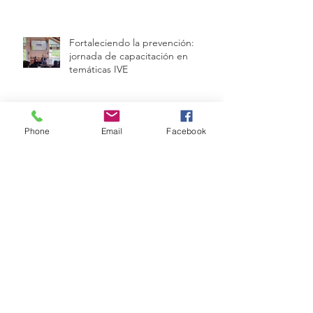
Fortaleciendo la prevención:
jornada de capacitación en
temáticas IVE
El Impuesto al Valor Agregado
Phone
Email
Facebook
entendido como un flujo de caja
temporal con obligación legal
permanente.
Pequeñas empresas en territorios
pequeños: ¿limitante o ventaja
competitiva?
Cuando el bono demográfico no