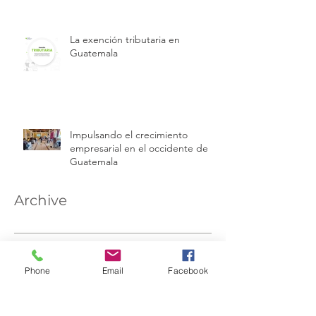
La exención tributaria en
Guatemala
Impulsando el crecimiento
empresarial en el occidente de
Guatemala
Archive
julio de 2026
(1)
1 entrada
junio de 2026
(2)
2 entradas
Phone
Email
Facebook
mayo de 2026
(3)
3 entradas
abril de 2026
(1)
1 entrada
diciembre de 2025
(1)
1 entrada