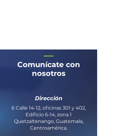
Comunícate con
nosotros
Dirección
6 Calle 14-12, oficinas 301 y 402,
Edificio 6-14, zona 1
Quetzaltenango, Guatemala,
Centroamérica.