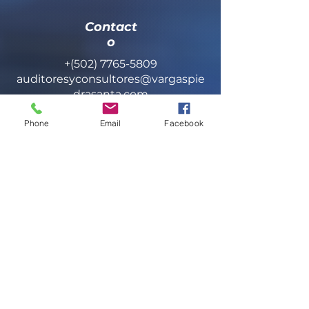
Contact
o
+(502)
7765-5809
auditoresyconsultores@vargaspie
drasanta.com
Phone
Email
Facebook