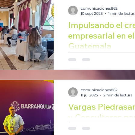
intercambio, donde se comp
comunicaciones862
10 sept 2025
1 min de lectur
Impulsando el cr
empresarial en el
Guatemala
Como parte de la Escuela d
iniciativa de la Fundación pa
de Programas Socioeconómi
comunicaciones862
11 jul 2025
2 min de lectura
Vargas Piedrasan
y Consultores par
Foro de Desarroll