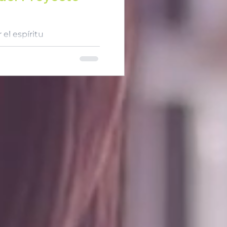
 el espíritu
 la juventud en la
cios, desarrollamos el...