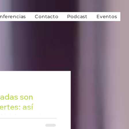
nferencias
Contacto
Podcast
Eventos
adas son
rtes: así
Webinar sobre
 laborales e
 Vargas Piedrasanta,