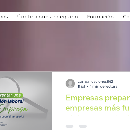
ros
Únete a nuestro equipo
Formación
Co
comunicaciones862
11 jul
1 min de lectura
Empresas prepar
empresas más fue
vivimos nuestro 
buenas prácticas
El pasado 10 de julio, desde