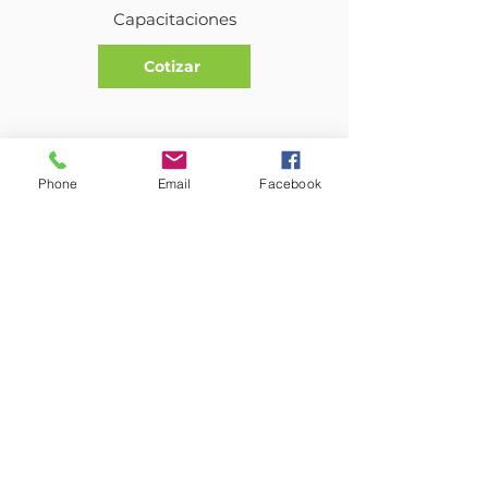
Capacitaciones
Cotizar
Phone
Email
Facebook
Asistencia Técnica
Cotizar
Todos los videos
Mirar ahora