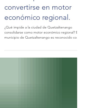
desafíos para
convertirse en motor
económico regional.
¿Qué impide a la ciudad de Quetzaltenango
consolidarse como motor económico regional? El
municipio de Quetzaltenango es reconocido como
la segunda ciudad más importante el país, como
un centro económico regional y como un polo de
servicios. De acuerdo con el Índice de
Competitividad Local 2025 (ICL), publicado por la
Fundación para el Desarrollo de Guatemala, el
municipio de Quetzaltenango se posicionó en el
puesto número 20 de 340 municipios de nuestra
Guatemala. Su mejor de