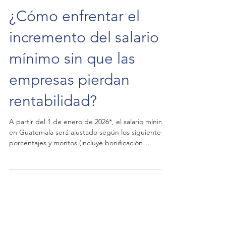
¿Cómo enfrentar el
incremento del salario
mínimo sin que las
empresas pierdan
rentabilidad?
A partir del 1 de enero de 2026*, el salario mínimo
en Guatemala será ajustado según los siguientes
porcentajes y montos (incluye bonificación
incentivo de Q250): Sector Porcentaje de aumento
Todos los departamentos del país, excepto el
depto. de Guatemala* Circunscripción económica
2* Departamento de Guatemala Circunscripción 1*
No agrícola +7.50 % Q4,066.90 Q4,252.28 Agrícola
+5.50 % Q3,875.89 Q4,041.20 Exportación y