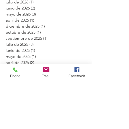
julio de 2026
(1)
1 entrada
junio de 2026
(2)
2 entradas
mayo de 2026
(3)
3 entradas
abril de 2026
(1)
1 entrada
diciembre de 2025
(1)
1 entrada
octubre de 2025
(1)
1 entrada
septiembre de 2025
(1)
1 entrada
julio de 2025
(3)
3 entradas
junio de 2025
(1)
1 entrada
mayo de 2025
(1)
1 entrada
abril de 2025
(2)
2 entradas
febrero de 2025
(1)
1 entrada
diciembre de 2024
(2)
2 entradas
Phone
Email
Facebook
octubre de 2024
(1)
1 entrada
agosto de 2024
(1)
1 entrada
mayo de 2024
(1)
1 entrada
marzo de 2024
(2)
2 entradas
febrero de 2024
(1)
1 entrada
diciembre de 2023
(1)
1 entrada
noviembre de 2023
(1)
1 entrada
octubre de 2023
(1)
1 entrada
junio de 2023
(1)
1 entrada