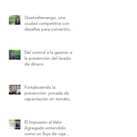
sobre buenas prácticas
laborales e inspecciones
de trabajo
Quetzaltenango, una
ciudad competitiva con
desafíos para convertirse
en motor económico
regional.
Del control a la gestión en
la prevención del lavado
de dinero
Fortaleciendo la
prevención: jornada de
capacitación en temáticas
IVE
El Impuesto al Valor
Agregado entendido
como un flujo de caja