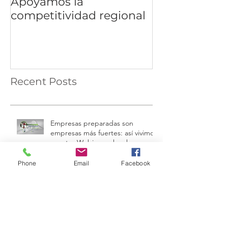
Apoyamos la
competitividad regional
Recent Posts
Empresas preparadas son
empresas más fuertes: así vivimos
nuestro Webinar sobre buenas
prácticas laborales e inspecciones
de trabajo
Phone
Email
Facebook
Quetzaltenango, una ciudad
competitiva con desafíos para
convertirse en motor económico
regional.