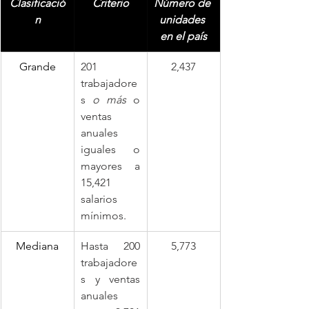
Clasificació
Criterio
Número de 
n
unidades 
en el país
Grande
201 
2,437
trabajadore
s 
o más
 o 
ventas 
anuales 
iguales o 
mayores a 
15,421 
salarios 
mínimos.
Mediana
Hasta 200 
5,773
trabajadore
s y ventas 
anuales 